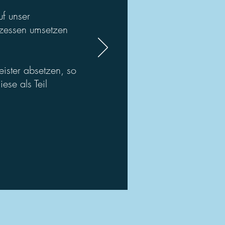
f unser
ozessen umsetzen
eister absetzen, so
ese als Teil