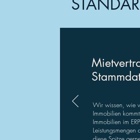
STANDAR
Mietvert
Stammdat
Wir wissen, wie w
Immobilien kommt 
Immobilien im ERP
Leistungsmengen a
diese Spitze gerne