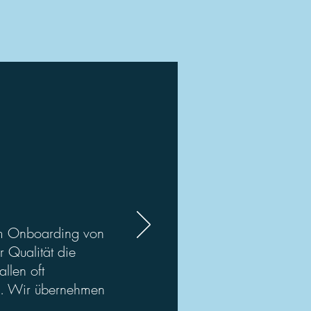
 im Onboarding von
 Qualität die
llen oft
nd. Wir übernehmen