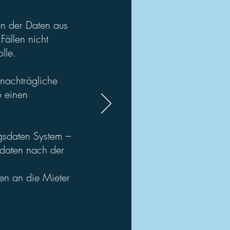
on der Daten aus
Fällen nicht
lle.
 nachträgliche
o einen
agsdaten System –
mdaten nach der
en an die Mieter