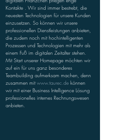
digitalen Pflänzchen pflegen enge 
Kontakte . Wir sind immer bestrebt, die 
neuesten Technologien für unsere Kunden 
einzusetzen. So können wir unsere 
professionellen Dienstleistungen anbieten, 
die zudem noch mit hochintelligenten 
Prozessen und Technologien mit mehr als 
einem Fuß im digitalen Zeitalter stehen. 
Mit Start unserer Homepage möchten wir 
auf ein für uns ganz besonderes 
Teambuilding aufmerksam machen, denn 
zusammen mit 
www.taurec.de
 können 
wir mit einer Business Intelligence Lösung 
professionelles internes Rechnungswesen 
anbieten. 