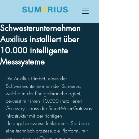
Schwesterunternehmen
Auxilius installiert über
10.000 intelligente
Messsysteme
Die Auxilius GmbH, eines der 
Schwesterunternehmen der Sumerius, 
welche in der Energiebranche agiert, 
beweist mit ihren 10.000 installierten 
Gateways, dass die Smart-Meter-Gateway-
Infrastruktur mit der richtigen 
Herangehensweise funktioniert. Sie bietet 
eine technisch-prozessuale Plattform, mit 
der prozessuale Optimierung und 